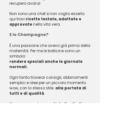
recupero avanzi
Non sono una chef e non voglio esserlo:
qui trovi
ricette testate, adattate e
approvate
nella vita vera.
E lo Champagne?
È una passione che avevo già prima della
maternità. Per me le bollicine sono un
simbolo:
rendere speciali anche le giornate
normali.
Ogni tanto troverai consigli, abbinamenti
semplici e idee per un piccolo momento
wow, con lo stesso stile:
alla portata di
tutti e di qualità
.
Organizzo anche
eventi dedicati alle
bollicine
, seguimi per non perdere i
prossimi appuntamenti.
Vuoi entrare nel mio mondo?
📌 Su Instagram trovi ricette rapide, mini