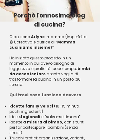
Perchè l'ennesimo blog
di cucina?
Ciao, sono
Arlyne
: mamma (imperfetta
😄), creativa e autrice di “
Mamma
cuciniamo insieme?
”.
Ho iniziato questo progetto in un
momento in cui avevo bisogno di
leggerezza e praticità: poco tempo,
bimbi
da accontentare
e tanta voglia di
trasformare la cucina in un posto più
sereno.
Qui trovi cosa funziona davvero
Ricette family veloci
(10–15 minuti,
pochi ingredienti)
Idee
stagionali
e “salva-settimana”
Ricette
a misura di bimbo,
con spunti
per far partecipare i bambini (senza
stress)
Trucchi pratici: organizzazione, varianti,