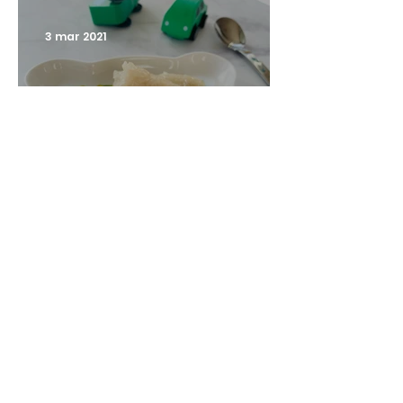
3 mar 2021
Torta di riso e cocco
Filippina
© 2026 by Pappa e Champagne
Scrivimi:
pappaechampagne@gmail.com