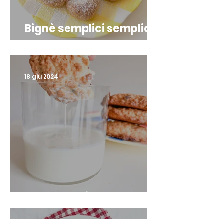
Bignè semplici semplici,
da farcire come vuoi tu
😉
18 giu 2024
Cookies all’avena