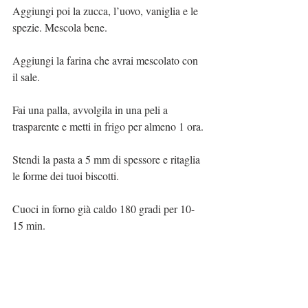
Aggiungi poi la zucca, l’uovo, vaniglia e le 
spezie. Mescola bene.
Aggiungi la farina che avrai mescolato con 
il sale.
Fai una palla, avvolgila in una peli a 
trasparente e metti in frigo per almeno 1 ora.
Stendi la pasta a 5 mm di spessore e ritaglia 
le forme dei tuoi biscotti.
Cuoci in forno già caldo 180 gradi per 10-
15 min.
Puoi mangiarli così oppure fare come me, 
aggiungere del cioccolato che ho creato con 
un set della @decora.
In alternativa spalmaci sopra della nutella e 