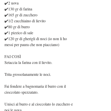
✔️2 uova
✔️130 gr di farina
✔️165 gr di zucchero
✔️1/2 cucchiaino di lievito
✔️80 gr di burro
✔️1 pizzico di sale
✔️120 gr di gherigli di noci (io non li ho 
messi per paura che non piacciano)
FAI COSÌ
Setaccia la farina con il lievito.
Trita grossolanamente le noci.
Fai fondere a bagnomaria il burro con il 
cioccolato spezzatato.
Unisci al burro e al cioccolato lo zucchero e 
poi le uova.