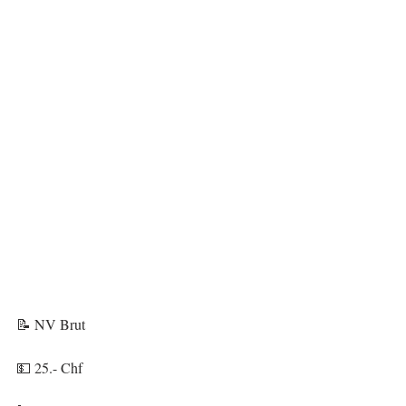
📝 NV Brut
💵 25.- Chf