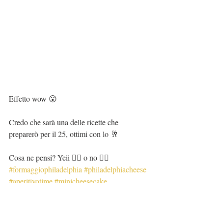
Effetto wow 😮 
Credo che sarà una delle ricette che 
preparerò per il 25, ottimi con lo 🥂 
Cosa ne pensi? Yeii 👍🏻 o no 👎🏻 
#formaggiophiladelphia
#philadelphiacheese
#aperitivotime
#minicheesecake
#cheesecakelovers
 foto:
blogthatsamore.it