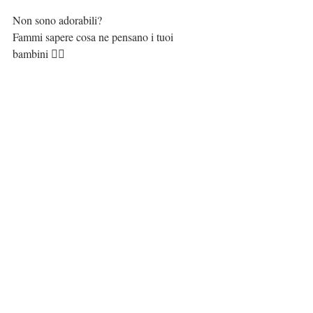
Non sono adorabili?
Fammi sapere cosa ne pensano i tuoi 
bambini 👇🏻
#babyfoodidea
#kidsfood
#pastasfoglia
#finger
foods
#merendatime
Commenti
Scrivi un commento...