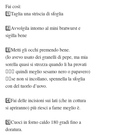
Fai così:
1️⃣Taglia una striscia di sfoglia
2️⃣Avvolgila intorno al mini bratwurst e 
sigilla bene
3️⃣Metti gli occhi premendo bene.
(Io avevo usato dei granelli di pepe, ma mia 
sorella quasi si strozza quando li ha provati 
🤦🏻‍♀️ quindi meglio sesamo nero o papavero)
👉🏻se non si incollano, spennella la sfoglia 
con del tuorlo d’uovo.
4️⃣Fai delle incisioni sui lati (che in cottura 
si apriranno) più riesci a farne meglio è.
5️⃣Cuoci in forno caldo 180 gradi fino a 
doratura.