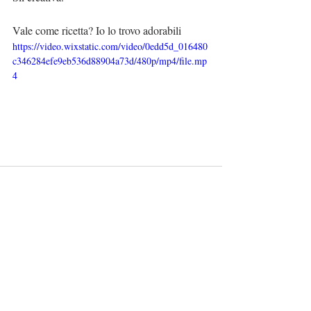
Vale come ricetta? Io lo trovo adorabili
https://video.wixstatic.com/video/0edd5d_016480
c346284efe9eb536d88904a73d/480p/mp4/file.mp
4
Commenti
Scrivi un commento...