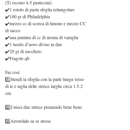
(Ti escono 4-5 pasticcini)
✔️1 rotolo di pasta sfoglia rettangolare
✔️100 gr di Philadelphia
✔️mezzo cc di scorza di limone e mezzo CC 
di succo
✔️una puntina di cc di aroma di vaniglia
✔️1 tuorlo d’uovo diviso in due
✔️20 gr di zucchero
✔️Fragole qb
Fai cosi:
1️⃣Stendi la sfoglia con la parte lunga verso 
di te e taglia delle strisce larghe circa 1.5-2 
cm.
2️⃣Unisci due strisce premendo bene bene.
3️⃣Arrotolale su se stesse.