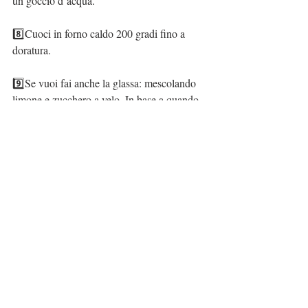
un goccio d’acqua.
8️⃣Cuoci in forno caldo 200 gradi fino a 
doratura.
9️⃣Se vuoi fai anche la glassa: mescolando 
limone e zucchero a velo. In base a quando 
liquido lo vuoi dosa il limone. Glassa i 
pasticcini quando sono freddi.
Tadaaaaaa!
Che ne pensi? Sono davvero eccezionali! E 
per niente complicati 😎
Fammi sapere se decidi di provali qui sotto 
👇🏻
#danishpastry
#avvento
#natale2021
#ricettena
talizie
#merendabambini
#pastasfoglia