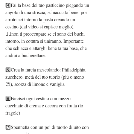
4️⃣Fai la base del tuo pastìccino piegando un 
angolo di una striscia, schiaccialo bene, poi 
arrotolaci intorno la pasta creando un 
cestino (dal video si capisce meglio).
👉🏻non ti preoccupare se ci sono dei buchi 
intorno, in cottura si uniranno. Importante 
che schiacci e allarghi bene la tua base, che 
andrai a bucherellare.
5️⃣Crea la farcia mescolando: Philadelphia, 
zucchero, metà del tuo tuorlo (più o meno 
😉), scorza di limone e vaniglia
6️⃣Farcisci ogni cestino con mezzo 
cucchiaio di crema e decora con frutta (io 
fragole)
7️⃣Spennella con un po’ di tuorlo diluito con 