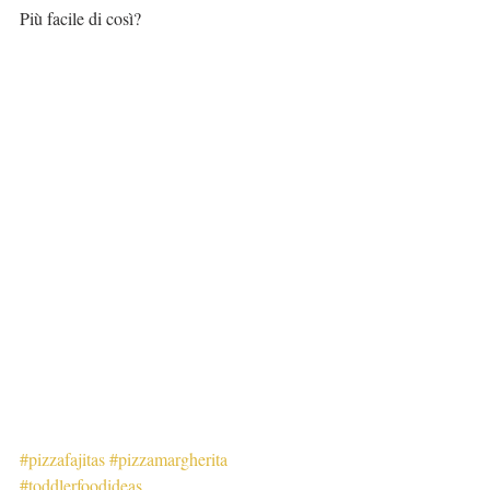
Più facile di così?
#pizzafajitas
#pizzamargherita
#toddlerfoodideas