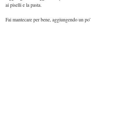
ai piselli e la pasta. 
Fai mantecare per bene, aggiungendo un po’ 
di acqua di cottura. 
 la pappa è servita!
Commenti
Scrivi un commento...