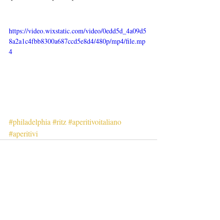
https://video.wixstatic.com/video/0edd5d_4a09d5
8a2a1c4fbb8300a687ccd5e8d4/480p/mp4/file.mp
4
#philadelphia
#ritz
#aperitivoitaliano
#aperitivi
Commenti