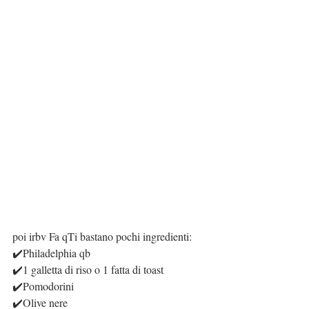
poi irbv Fa qTi bastano pochi ingredienti:
✔️Philadelphia qb
✔️1 galletta di riso o 1 fatta di toast
✔️Pomodorini
✔️Olive nere