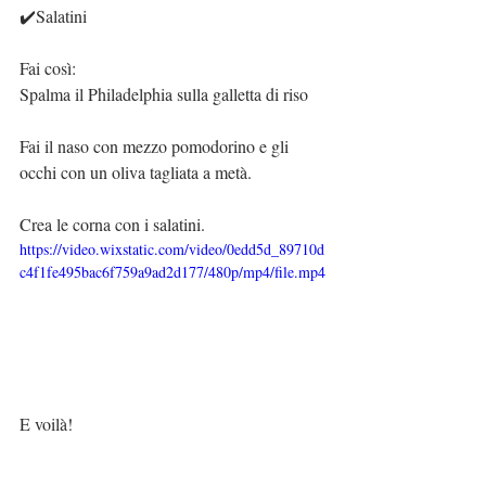
✔️Salatini
Fai così:
Spalma il Philadelphia sulla galletta di riso
Fai il naso con mezzo pomodorino e gli 
occhi con un oliva tagliata a metà.
Crea le corna con i salatini.
https://video.wixstatic.com/video/0edd5d_89710d
c4f1fe495bac6f759a9ad2d177/480p/mp4/file.mp4
E voilà!
Pappa pronta 😋