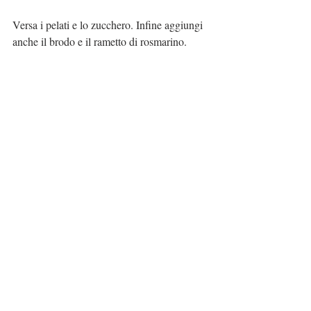
Versa i pelati e lo zucchero. Infine aggiungi 
anche il brodo e il rametto di rosmarino.
Mescola il tutto.
Metti in forno per 2-3 ore. Mescolando ogni 
tanto.
Una volta cotto, aggiusta di pepe e servi con 
del riso e verdurine al vapore.
Congela il resto così da avere sempre un 
salva pappa pronto 😜