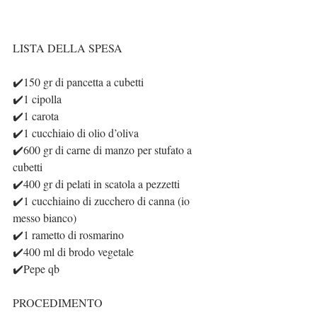
LISTA DELLA SPESA
✔️150 gr di pancetta a cubetti
✔️1 cipolla
✔️1 carota
✔️1 cucchiaio di olio d’oliva
✔️600 gr di carne di manzo per stufato a 
cubetti
✔️400 gr di pelati in scatola a pezzetti
✔️1 cucchiaino di zucchero di canna (io 
messo bianco)
✔️1 rametto di rosmarino
✔️400 ml di brodo vegetale
✔️Pepe qb
PROCEDIMENTO