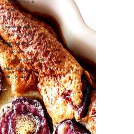
viaggieristoranti
filippine
tips di cucina
pappa di famiglia
Un anno a Fleurville
ricettine veloci
svezzamento
Categoria senza titolo
Pasta sfoglia
parlano di me