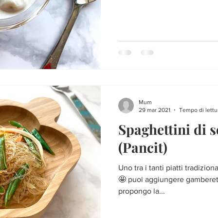
Mum
29 mar 2021
Tempo di lettu
Spaghettini di s
(Pancit)
Uno tra i tanti piatti tradizio
🤩 puoi aggiungere gamberett
propongo la...