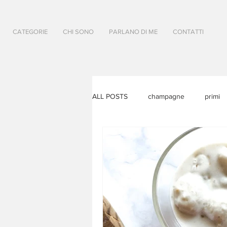
CATEGORIE
CHI SONO
PARLANO DI ME
CONTATTI
ALL POSTS
champagne
primi
pappa di famiglia
Un anno a Fle
parlano di me