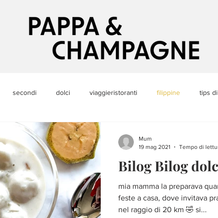
secondi
dolci
viaggieristoranti
filippine
tips d
urville
ricettine veloci
svezzamento
Categoria senza ti
Mum
19 mag 2021
Tempo di lettu
Bilog Bilog dolc
mia mamma la preparava quan
feste a casa, dove invitava pr
nel raggio di 20 km 🤣 si...