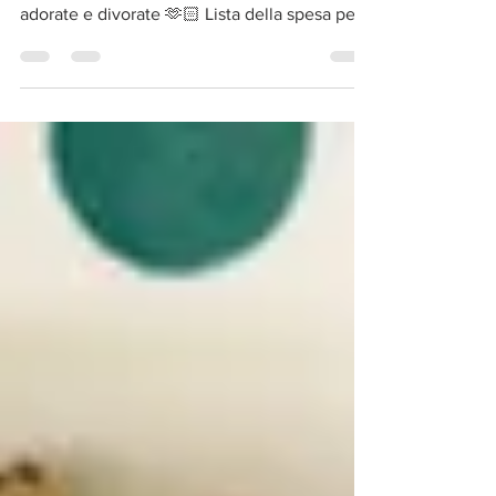
Le fai in un baleno e sono anche belle da
servire a una cena 😎 I bimbi le hanno
adorate e divorate 🫶🏻 Lista della spesa per
4 persone:...