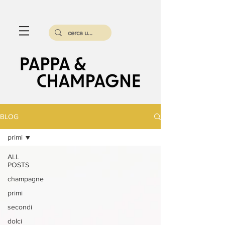
BLOG
primi
ALL
POSTS
champagne
primi
secondi
dolci