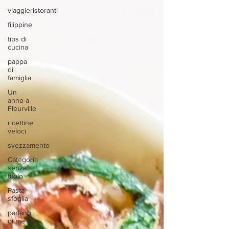
viaggieristoranti
filippine
tips di
cucina
pappa
di
famiglia
Un
anno a
Fleurville
ricettine
veloci
svezzamento
Categoria
senza
titolo
Pasta
sfoglia
parlano
di me